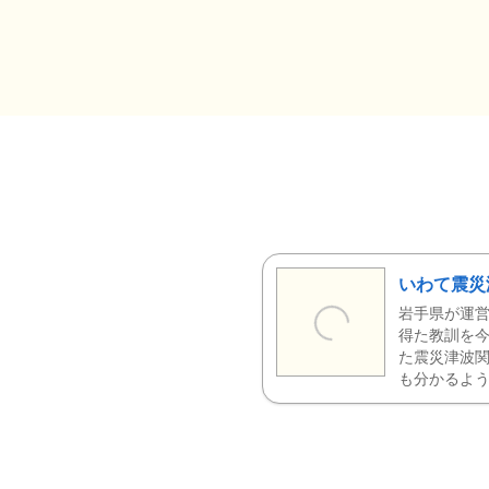
いわて震災
岩手県が運営
得た教訓を今
た震災津波
も分かるよう