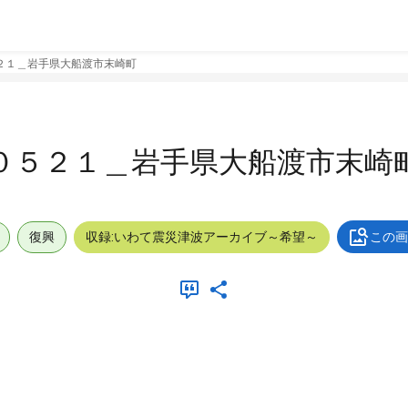
２１＿岩手県大船渡市末崎町
０５２１＿岩手県大船渡市末崎
復興
収録:いわて震災津波アーカイブ～希望～
この画