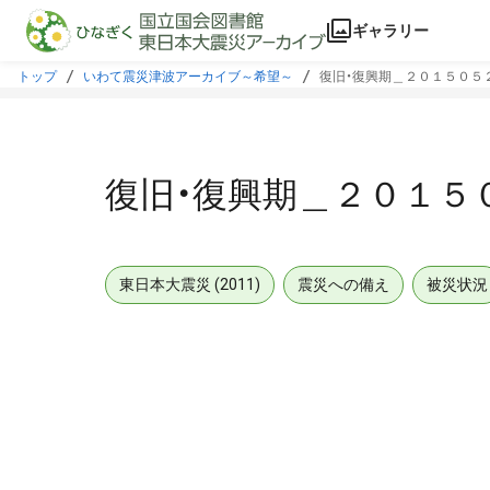
本文に飛ぶ
ギャラリー
トップ
いわて震災津波アーカイブ～希望～
復旧・復興期＿２０１５０５
復旧・復興期＿２０１５
東日本大震災 (2011)
震災への備え
被災状況
メタデータ