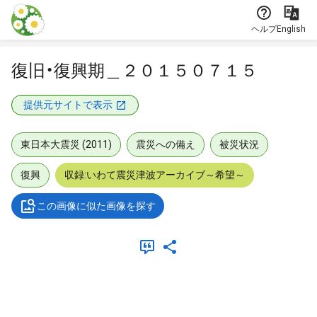
本文に飛ぶ
ヘルプ
English
復旧・復興期＿２０１５０７１５
提供元サイトで表示
東日本大震災 (2011)
震災への備え
被災状況
復興
収録:いわて震災津波アーカイブ～希望～
この画像に似た画像を探す
メタデータ