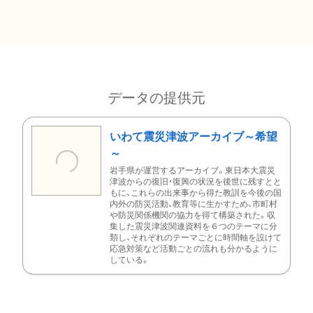
データの提供元
いわて震災津波アーカイブ～希望
～
岩手県が運営するアーカイブ。東日本大震災
津波からの復旧・復興の状況を後世に残すとと
もに、これらの出来事から得た教訓を今後の国
内外の防災活動、教育等に生かすため、市町村
や防災関係機関の協力を得て構築された。収
集した震災津波関連資料を６つのテーマに分
類し、それぞれのテーマごとに時間軸を設けて
応急対策など活動ごとの流れも分かるように
している。