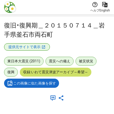
本文に飛ぶ
ヘルプ
English
復旧・復興期＿２０１５０７１４＿岩
手県釜石市両石町
提供元サイトで表示
東日本大震災 (2011)
震災への備え
被災状況
復興
収録:いわて震災津波アーカイブ～希望～
この画像に似た画像を探す