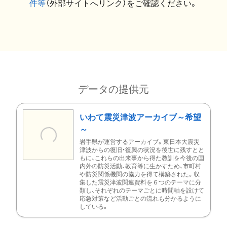
件等
（外部サイトへリンク）をご確認ください。
データの提供元
いわて震災津波アーカイブ～希望
～
岩手県が運営するアーカイブ。東日本大震災
津波からの復旧・復興の状況を後世に残すとと
もに、これらの出来事から得た教訓を今後の国
内外の防災活動、教育等に生かすため、市町村
や防災関係機関の協力を得て構築された。収
集した震災津波関連資料を６つのテーマに分
類し、それぞれのテーマごとに時間軸を設けて
応急対策など活動ごとの流れも分かるように
している。