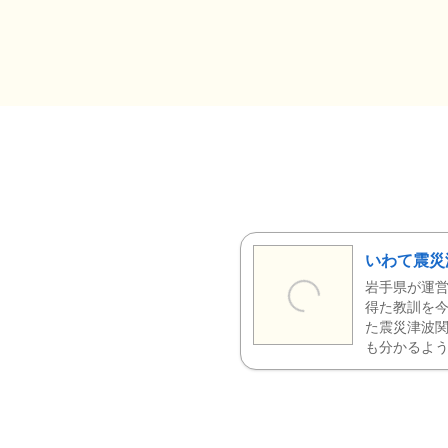
いわて震災
岩手県が運営
得た教訓を今
た震災津波
も分かるよう