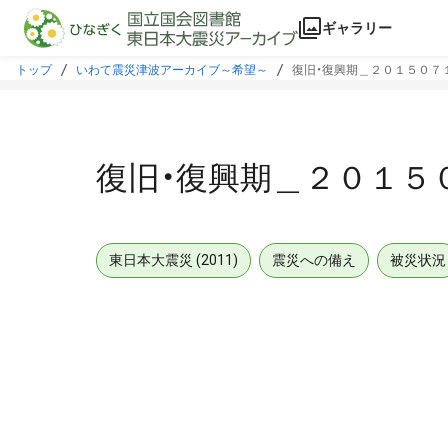
本文に飛ぶ
ギャラリー
トップ
いわて震災津波アーカイブ～希望～
復旧・復興期＿２０１５０７
復旧・復興期＿２０１５
東日本大震災 (2011)
震災への備え
被災状況
メタデータ