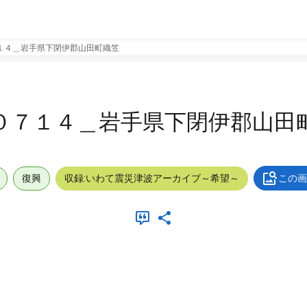
１４＿岩手県下閉伊郡山田町織笠
０７１４＿岩手県下閉伊郡山田
復興
収録:いわて震災津波アーカイブ～希望～
この画