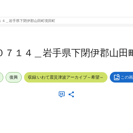
１４＿岩手県下閉伊郡山田町境田町
０７１４＿岩手県下閉伊郡山田
復興
収録:いわて震災津波アーカイブ～希望～
この画