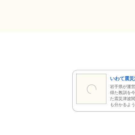
いわて震災
岩手県が運営
得た教訓を今
た震災津波
も分かるよう