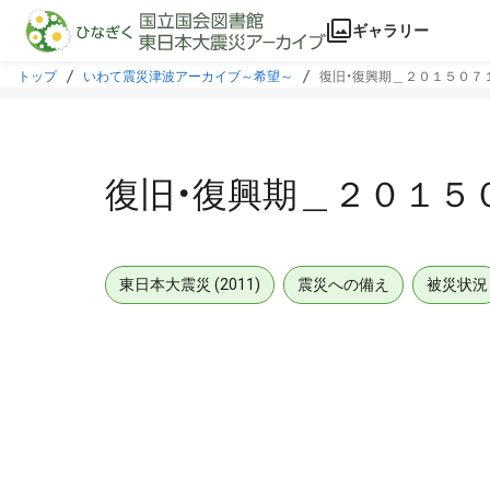
本文に飛ぶ
ギャラリー
トップ
いわて震災津波アーカイブ～希望～
復旧・復興期＿２０１５０７
復旧・復興期＿２０１５
東日本大震災 (2011)
震災への備え
被災状況
メタデータ