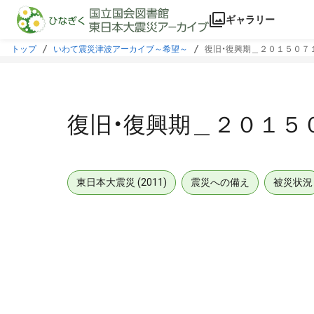
本文に飛ぶ
ギャラリー
トップ
いわて震災津波アーカイブ～希望～
復旧・復興期＿２０１５０７
復旧・復興期＿２０１５
東日本大震災 (2011)
震災への備え
被災状況
メタデータ