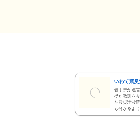
いわて震災
岩手県が運営
得た教訓を今
た震災津波
も分かるよう