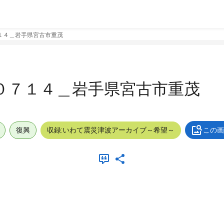
１４＿岩手県宮古市重茂
０７１４＿岩手県宮古市重茂
復興
収録:いわて震災津波アーカイブ～希望～
この画