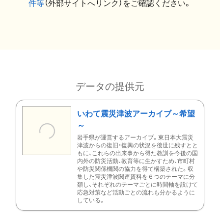
件等
（外部サイトへリンク）をご確認ください。
データの提供元
いわて震災津波アーカイブ～希望
～
岩手県が運営するアーカイブ。東日本大震災
津波からの復旧・復興の状況を後世に残すとと
もに、これらの出来事から得た教訓を今後の国
内外の防災活動、教育等に生かすため、市町村
や防災関係機関の協力を得て構築された。収
集した震災津波関連資料を６つのテーマに分
類し、それぞれのテーマごとに時間軸を設けて
応急対策など活動ごとの流れも分かるように
している。