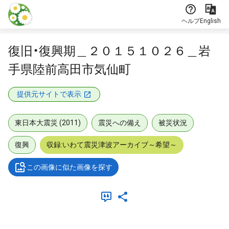
本文に飛ぶ
ヘルプ
English
復旧・復興期＿２０１５１０２６＿岩
手県陸前高田市気仙町
提供元サイトで表示
東日本大震災 (2011)
震災への備え
被災状況
復興
収録:いわて震災津波アーカイブ～希望～
この画像に似た画像を探す