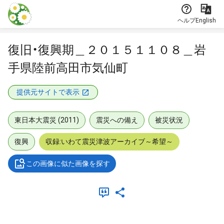
本文に飛ぶ
ヘルプ
English
復旧・復興期＿２０１５１１０８＿岩
手県陸前高田市気仙町
提供元サイトで表示
東日本大震災 (2011)
震災への備え
被災状況
復興
収録:いわて震災津波アーカイブ～希望～
この画像に似た画像を探す