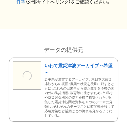
件等
（外部サイトへリンク）をご確認ください。
データの提供元
いわて震災津波アーカイブ～希望
～
岩手県が運営するアーカイブ。東日本大震災
津波からの復旧・復興の状況を後世に残すとと
もに、これらの出来事から得た教訓を今後の国
内外の防災活動、教育等に生かすため、市町村
や防災関係機関の協力を得て構築された。収
集した震災津波関連資料を６つのテーマに分
類し、それぞれのテーマごとに時間軸を設けて
応急対策など活動ごとの流れも分かるように
している。