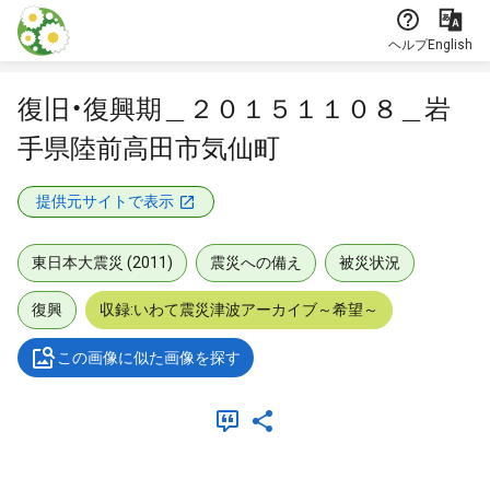
本文に飛ぶ
ヘルプ
English
復旧・復興期＿２０１５１１０８＿岩
手県陸前高田市気仙町
提供元サイトで表示
東日本大震災 (2011)
震災への備え
被災状況
復興
収録:いわて震災津波アーカイブ～希望～
この画像に似た画像を探す