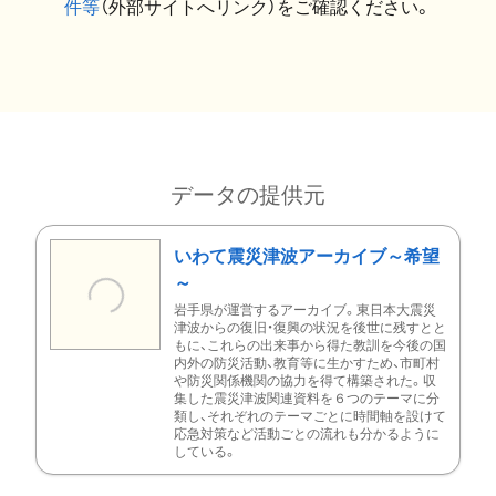
件等
（外部サイトへリンク）をご確認ください。
データの提供元
いわて震災津波アーカイブ～希望
～
岩手県が運営するアーカイブ。東日本大震災
津波からの復旧・復興の状況を後世に残すとと
もに、これらの出来事から得た教訓を今後の国
内外の防災活動、教育等に生かすため、市町村
や防災関係機関の協力を得て構築された。収
集した震災津波関連資料を６つのテーマに分
類し、それぞれのテーマごとに時間軸を設けて
応急対策など活動ごとの流れも分かるように
している。