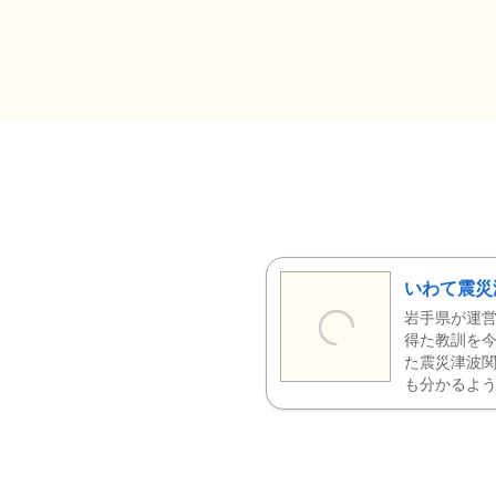
いわて震災
岩手県が運営
得た教訓を今
た震災津波
も分かるよう