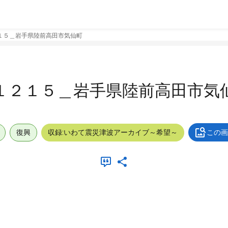
１５＿岩手県陸前高田市気仙町
１２１５＿岩手県陸前高田市気
復興
収録:いわて震災津波アーカイブ～希望～
この画