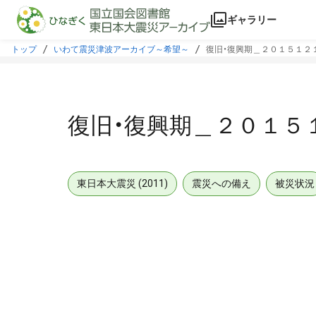
本文に飛ぶ
ギャラリー
トップ
いわて震災津波アーカイブ～希望～
復旧・復興期＿２０１５１２
復旧・復興期＿２０１５
東日本大震災 (2011)
震災への備え
被災状況
メタデータ