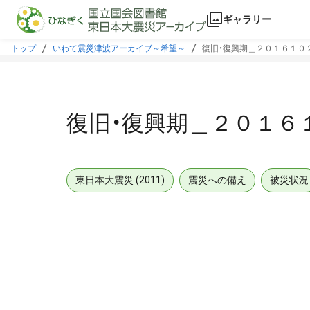
本文に飛ぶ
ギャラリー
トップ
いわて震災津波アーカイブ～希望～
復旧・復興期＿２０１６１０
復旧・復興期＿２０１６
東日本大震災 (2011)
震災への備え
被災状況
メタデータ