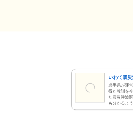
いわて震災
岩手県が運営
得た教訓を今
た震災津波
も分かるよう