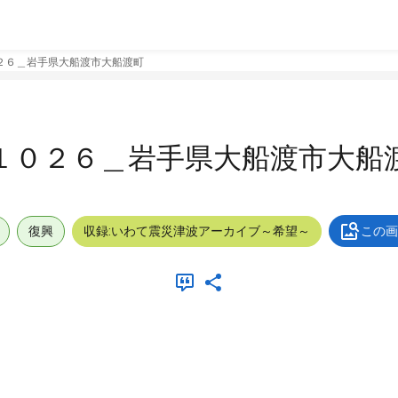
２６＿岩手県大船渡市大船渡町
１０２６＿岩手県大船渡市大船
復興
収録:いわて震災津波アーカイブ～希望～
この画