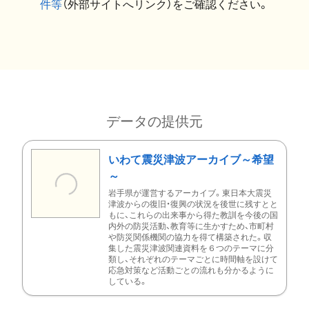
件等
（外部サイトへリンク）をご確認ください。
データの提供元
いわて震災津波アーカイブ～希望
～
岩手県が運営するアーカイブ。東日本大震災
津波からの復旧・復興の状況を後世に残すとと
もに、これらの出来事から得た教訓を今後の国
内外の防災活動、教育等に生かすため、市町村
や防災関係機関の協力を得て構築された。収
集した震災津波関連資料を６つのテーマに分
類し、それぞれのテーマごとに時間軸を設けて
応急対策など活動ごとの流れも分かるように
している。