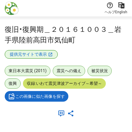
本文に飛ぶ
ヘルプ
English
復旧・復興期＿２０１６１００３＿岩
手県陸前高田市気仙町
提供元サイトで表示
東日本大震災 (2011)
震災への備え
被災状況
復興
収録:いわて震災津波アーカイブ～希望～
この画像に似た画像を探す