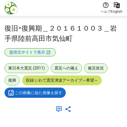
本文に飛ぶ
ヘルプ
English
復旧・復興期＿２０１６１００３＿岩
手県陸前高田市気仙町
提供元サイトで表示
東日本大震災 (2011)
震災への備え
被災状況
復興
収録:いわて震災津波アーカイブ～希望～
この画像に似た画像を探す