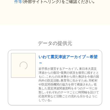
件等
（外部サイトへリンク）をご確認ください。
データの提供元
いわて震災津波アーカイブ～希望
～
岩手県が運営するアーカイブ。東日本大震災
津波からの復旧・復興の状況を後世に残すとと
もに、これらの出来事から得た教訓を今後の国
内外の防災活動、教育等に生かすため、市町村
や防災関係機関の協力を得て構築された。収
集した震災津波関連資料を６つのテーマに分
類し、それぞれのテーマごとに時間軸を設けて
応急対策など活動ごとの流れも分かるように
している。