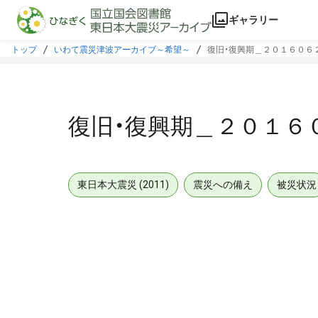
本文に飛ぶ
ギャラリー
トップ
いわて震災津波アーカイブ～希望～
復旧・復興期＿２０１６０６
復旧・復興期＿２０１６
東日本大震災 (2011)
震災への備え
被災状況
メタデータ