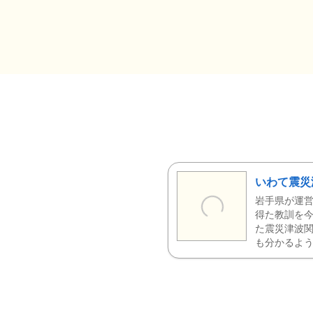
いわて震災
岩手県が運営
得た教訓を今
た震災津波
も分かるよう