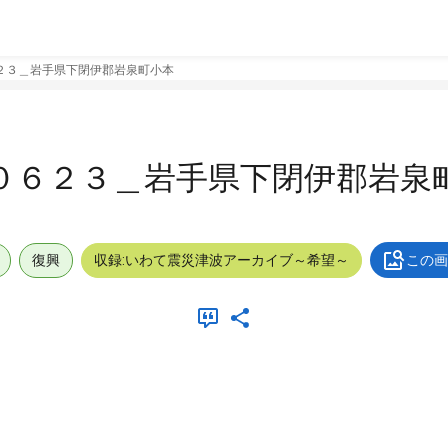
２３＿岩手県下閉伊郡岩泉町小本
０６２３＿岩手県下閉伊郡岩泉
復興
収録:いわて震災津波アーカイブ～希望～
この画