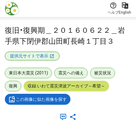
本文に飛ぶ
ヘルプ
English
復旧・復興期＿２０１６０６２２＿岩
手県下閉伊郡山田町長崎１丁目３
提供元サイトで表示
東日本大震災 (2011)
震災への備え
被災状況
復興
収録:いわて震災津波アーカイブ～希望～
この画像に似た画像を探す