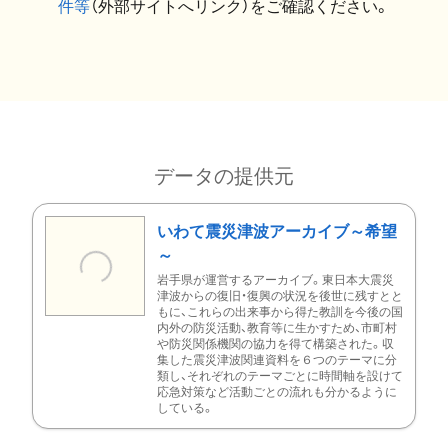
件等
（外部サイトへリンク）をご確認ください。
データの提供元
いわて震災津波アーカイブ～希望
～
岩手県が運営するアーカイブ。東日本大震災
津波からの復旧・復興の状況を後世に残すとと
もに、これらの出来事から得た教訓を今後の国
内外の防災活動、教育等に生かすため、市町村
や防災関係機関の協力を得て構築された。収
集した震災津波関連資料を６つのテーマに分
類し、それぞれのテーマごとに時間軸を設けて
応急対策など活動ごとの流れも分かるように
している。