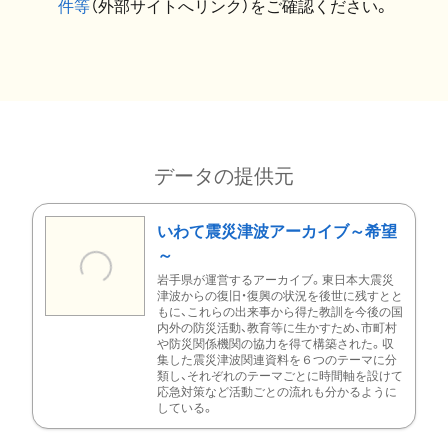
件等
（外部サイトへリンク）をご確認ください。
データの提供元
いわて震災津波アーカイブ～希望
～
岩手県が運営するアーカイブ。東日本大震災
津波からの復旧・復興の状況を後世に残すとと
もに、これらの出来事から得た教訓を今後の国
内外の防災活動、教育等に生かすため、市町村
や防災関係機関の協力を得て構築された。収
集した震災津波関連資料を６つのテーマに分
類し、それぞれのテーマごとに時間軸を設けて
応急対策など活動ごとの流れも分かるように
している。