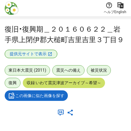
本文に飛ぶ
ヘルプ
English
復旧・復興期＿２０１６０６２２＿岩
手県上閉伊郡大槌町吉里吉里３丁目９
提供元サイトで表示
東日本大震災 (2011)
震災への備え
被災状況
復興
収録:いわて震災津波アーカイブ～希望～
この画像に似た画像を探す