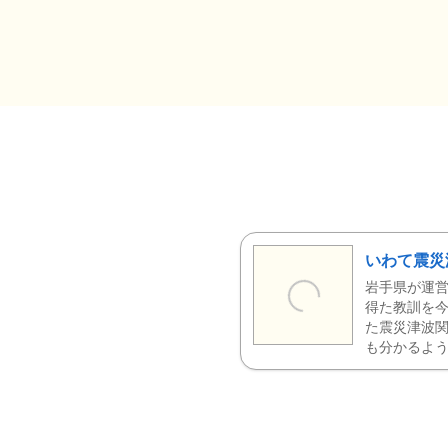
いわて震災
岩手県が運営
得た教訓を今
た震災津波
も分かるよう