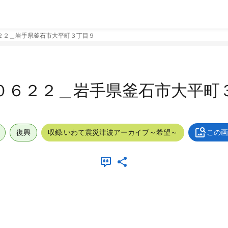
２２＿岩手県釜石市大平町３丁目９
０６２２＿岩手県釜石市大平町
復興
収録:いわて震災津波アーカイブ～希望～
この画