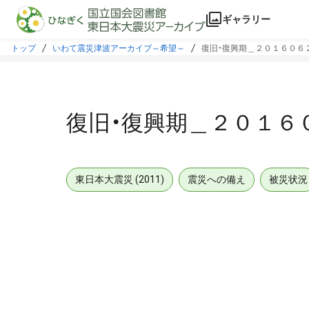
本文に飛ぶ
ギャラリー
トップ
いわて震災津波アーカイブ～希望～
復旧・復興期＿２０１６０６
復旧・復興期＿２０１６
東日本大震災 (2011)
震災への備え
被災状況
メタデータ