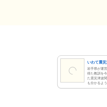
いわて震災
岩手県が運営
得た教訓を今
た震災津波
も分かるよう