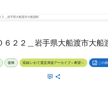
２２＿岩手県大船渡市大船渡町
０６２２＿岩手県大船渡市大船
復興
収録:いわて震災津波アーカイブ～希望～
この画