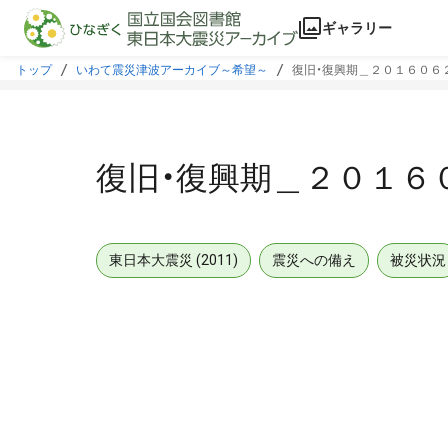
本文に飛ぶ
ギャラリー
トップ
いわて震災津波アーカイブ～希望～
復旧・復興期＿２０１６０６
復旧・復興期＿２０１６
東日本大震災 (2011)
震災への備え
被災状況
メタデータ