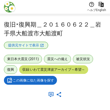
本文に飛ぶ
ヘルプ
English
復旧・復興期＿２０１６０６２２＿岩
手県大船渡市大船渡町
提供元サイトで表示
東日本大震災 (2011)
震災への備え
被災状況
復興
収録:いわて震災津波アーカイブ～希望～
この画像に似た画像を探す