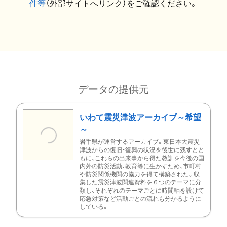
件等
（外部サイトへリンク）をご確認ください。
データの提供元
いわて震災津波アーカイブ～希望
～
岩手県が運営するアーカイブ。東日本大震災
津波からの復旧・復興の状況を後世に残すとと
もに、これらの出来事から得た教訓を今後の国
内外の防災活動、教育等に生かすため、市町村
や防災関係機関の協力を得て構築された。収
集した震災津波関連資料を６つのテーマに分
類し、それぞれのテーマごとに時間軸を設けて
応急対策など活動ごとの流れも分かるように
している。