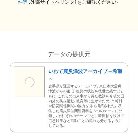
件等
（外部サイトへリンク）をご確認ください。
データの提供元
いわて震災津波アーカイブ～希望
～
岩手県が運営するアーカイブ。東日本大震災
津波からの復旧・復興の状況を後世に残すとと
もに、これらの出来事から得た教訓を今後の国
内外の防災活動、教育等に生かすため、市町村
や防災関係機関の協力を得て構築された。収
集した震災津波関連資料を６つのテーマに分
類し、それぞれのテーマごとに時間軸を設けて
応急対策など活動ごとの流れも分かるように
している。