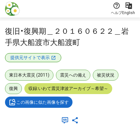
本文に飛ぶ
ヘルプ
English
復旧・復興期＿２０１６０６２２＿岩
手県大船渡市大船渡町
提供元サイトで表示
東日本大震災 (2011)
震災への備え
被災状況
復興
収録:いわて震災津波アーカイブ～希望～
この画像に似た画像を探す