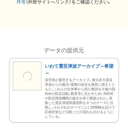
件等
（外部サイトへリンク）をご確認ください。
データの提供元
いわて震災津波アーカイブ～希望
～
岩手県が運営するアーカイブ。東日本大震災
津波からの復旧・復興の状況を後世に残すとと
もに、これらの出来事から得た教訓を今後の国
内外の防災活動、教育等に生かすため、市町村
や防災関係機関の協力を得て構築された。収
集した震災津波関連資料を６つのテーマに分
類し、それぞれのテーマごとに時間軸を設けて
応急対策など活動ごとの流れも分かるように
している。