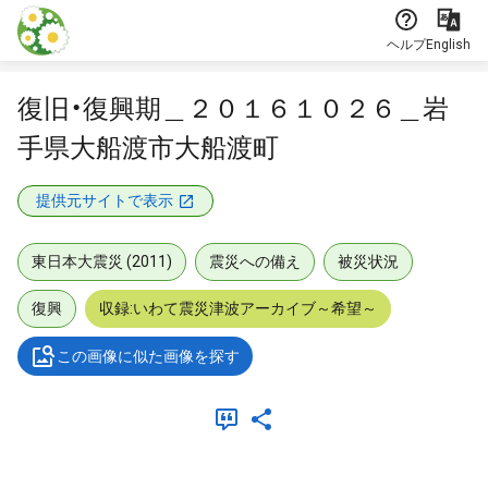
本文に飛ぶ
ヘルプ
English
復旧・復興期＿２０１６１０２６＿岩
手県大船渡市大船渡町
提供元サイトで表示
東日本大震災 (2011)
震災への備え
被災状況
復興
収録:いわて震災津波アーカイブ～希望～
この画像に似た画像を探す