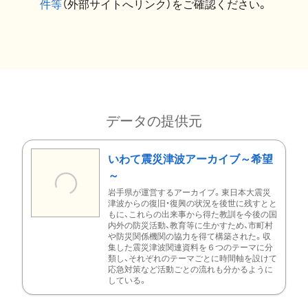
件等
（外部サイトへリンク）をご確認ください。
データの提供元
いわて震災津波アーカイブ～希望
～
岩手県が運営するアーカイブ。東日本大震災
津波からの復旧・復興の状況を後世に残すとと
もに、これらの出来事から得た教訓を今後の国
内外の防災活動、教育等に生かすため、市町村
や防災関係機関の協力を得て構築された。収
集した震災津波関連資料を６つのテーマに分
類し、それぞれのテーマごとに時間軸を設けて
応急対策など活動ごとの流れも分かるように
している。