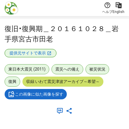
本文に飛ぶ
ヘルプ
English
復旧・復興期＿２０１６１０２８＿岩
手県宮古市田老
提供元サイトで表示
東日本大震災 (2011)
震災への備え
被災状況
復興
収録:いわて震災津波アーカイブ～希望～
この画像に似た画像を探す