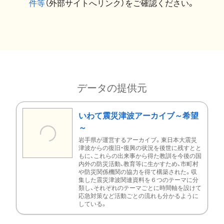
件等
（外部サイトへリンク）をご確認ください。
データの提供元
いわて震災津波アーカイブ～希望
～
岩手県が運営するアーカイブ。東日本大震災
津波からの復旧・復興の状況を後世に残すとと
もに、これらの出来事から得た教訓を今後の国
内外の防災活動、教育等に生かすため、市町村
や防災関係機関の協力を得て構築された。収
集した震災津波関連資料を６つのテーマに分
類し、それぞれのテーマごとに時間軸を設けて
応急対策など活動ごとの流れも分かるように
している。