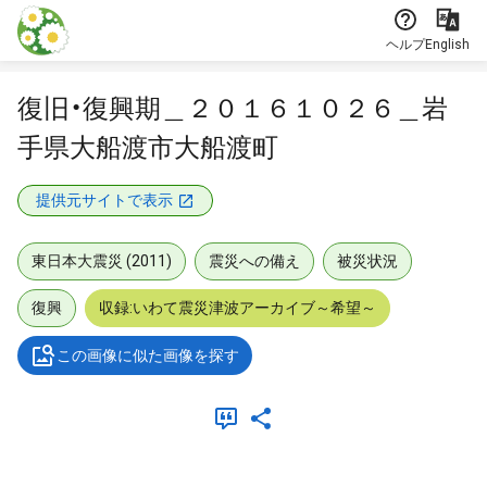
本文に飛ぶ
ヘルプ
English
復旧・復興期＿２０１６１０２６＿岩
手県大船渡市大船渡町
提供元サイトで表示
東日本大震災 (2011)
震災への備え
被災状況
復興
収録:いわて震災津波アーカイブ～希望～
この画像に似た画像を探す