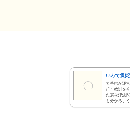
いわて震災
岩手県が運営
得た教訓を今
た震災津波
も分かるよう