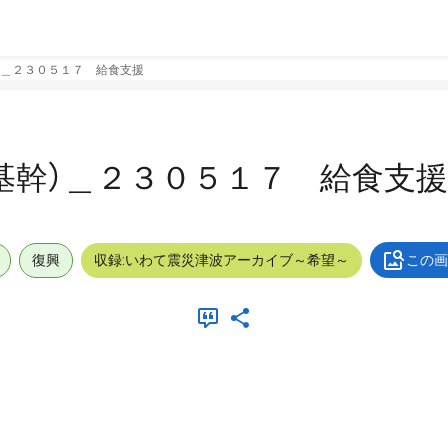
）＿２３０５１７ 給食支援
基幹）＿２３０５１７ 給食支援
復興
収録:いわて震災津波アーカイブ～希望～
この画