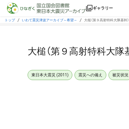
本文に飛ぶ
ギャラリー
トップ
いわて震災津波アーカイブ～希望～
大槌（第９高射特科大隊基幹
大槌（第９高射特科大隊
東日本大震災 (2011)
震災への備え
被災状況
メタデータ