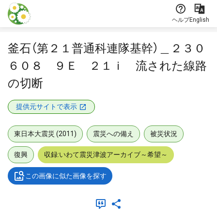
本文に飛ぶ
ヘルプ
English
釜石（第２１普通科連隊基幹）＿２３０
６０８ ９Ｅ ２１ｉ 流された線路
の切断
提供元サイトで表示
東日本大震災 (2011)
震災への備え
被災状況
復興
収録:いわて震災津波アーカイブ～希望～
この画像に似た画像を探す