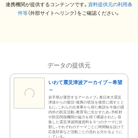
連携機関が提供するコンテンツです。
資料提供元の利用条
件等
（外部サイトへリンク）をご確認ください。
データの提供元
いわて震災津波アーカイブ～希望
～
岩手県が運営するアーカイブ。東日本大震災
津波からの復旧・復興の状況を後世に残すとと
もに、これらの出来事から得た教訓を今後の国
内外の防災活動、教育等に生かすため、市町村
や防災関係機関の協力を得て構築された。収
集した震災津波関連資料を６つのテーマに分
類し、それぞれのテーマごとに時間軸を設けて
応急対策など活動ごとの流れも分かるように
している。