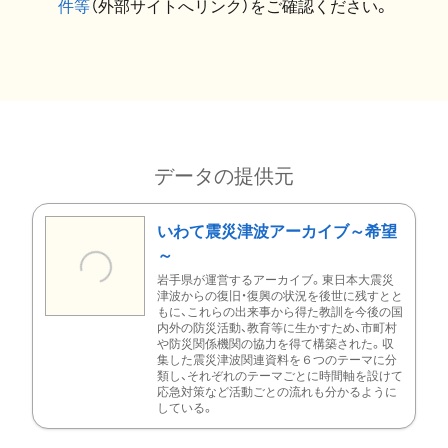
件等
（外部サイトへリンク）をご確認ください。
データの提供元
いわて震災津波アーカイブ～希望
～
岩手県が運営するアーカイブ。東日本大震災
津波からの復旧・復興の状況を後世に残すとと
もに、これらの出来事から得た教訓を今後の国
内外の防災活動、教育等に生かすため、市町村
や防災関係機関の協力を得て構築された。収
集した震災津波関連資料を６つのテーマに分
類し、それぞれのテーマごとに時間軸を設けて
応急対策など活動ごとの流れも分かるように
している。