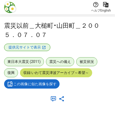
本文に飛ぶ
ヘルプ
English
震災以前＿大槌町・山田町＿２００
５．０７．０７
提供元サイトで表示
東日本大震災 (2011)
震災への備え
被災状況
復興
収録:いわて震災津波アーカイブ～希望～
この画像に似た画像を探す