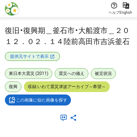
本文に飛ぶ
ヘルプ
English
復旧・復興期＿釜石市・大船渡市＿２０
１２．０２．１４陸前高田市吉浜釜石
提供元サイトで表示
東日本大震災 (2011)
震災への備え
被災状況
復興
収録:いわて震災津波アーカイブ～希望～
この画像に似た画像を探す