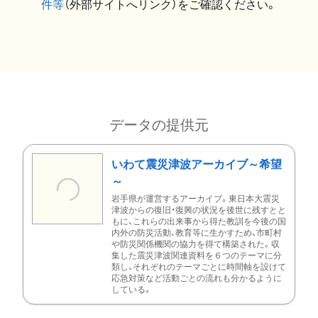
件等
（外部サイトへリンク）をご確認ください。
データの提供元
いわて震災津波アーカイブ～希望
～
岩手県が運営するアーカイブ。東日本大震災
津波からの復旧・復興の状況を後世に残すとと
もに、これらの出来事から得た教訓を今後の国
内外の防災活動、教育等に生かすため、市町村
や防災関係機関の協力を得て構築された。収
集した震災津波関連資料を６つのテーマに分
類し、それぞれのテーマごとに時間軸を設けて
応急対策など活動ごとの流れも分かるように
している。