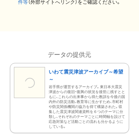
件等
（外部サイトへリンク）をご確認ください。
データの提供元
いわて震災津波アーカイブ～希望
～
岩手県が運営するアーカイブ。東日本大震災
津波からの復旧・復興の状況を後世に残すとと
もに、これらの出来事から得た教訓を今後の国
内外の防災活動、教育等に生かすため、市町村
や防災関係機関の協力を得て構築された。収
集した震災津波関連資料を６つのテーマに分
類し、それぞれのテーマごとに時間軸を設けて
応急対策など活動ごとの流れも分かるように
している。