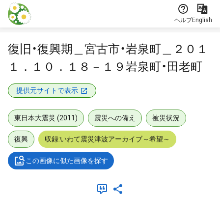
本文に飛ぶ
ヘルプ
English
復旧・復興期＿宮古市・岩泉町＿２０１
１．１０．１８－１９岩泉町・田老町
提供元サイトで表示
東日本大震災 (2011)
震災への備え
被災状況
復興
収録:いわて震災津波アーカイブ～希望～
この画像に似た画像を探す