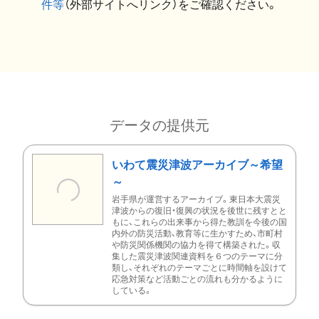
件等
（外部サイトへリンク）をご確認ください。
データの提供元
いわて震災津波アーカイブ～希望
～
岩手県が運営するアーカイブ。東日本大震災
津波からの復旧・復興の状況を後世に残すとと
もに、これらの出来事から得た教訓を今後の国
内外の防災活動、教育等に生かすため、市町村
や防災関係機関の協力を得て構築された。収
集した震災津波関連資料を６つのテーマに分
類し、それぞれのテーマごとに時間軸を設けて
応急対策など活動ごとの流れも分かるように
している。