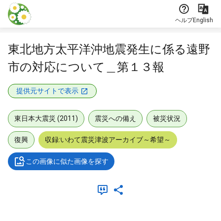
本文に飛ぶ
ヘルプ
English
東北地方太平洋沖地震発生に係る遠野
市の対応について＿第１３報
提供元サイトで表示
東日本大震災 (2011)
震災への備え
被災状況
復興
収録:いわて震災津波アーカイブ～希望～
この画像に似た画像を探す