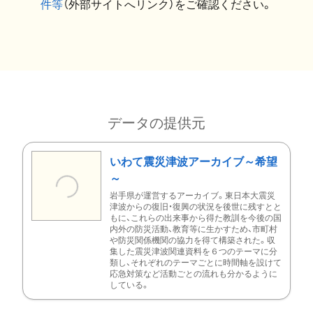
件等
（外部サイトへリンク）をご確認ください。
データの提供元
いわて震災津波アーカイブ～希望
～
岩手県が運営するアーカイブ。東日本大震災
津波からの復旧・復興の状況を後世に残すとと
もに、これらの出来事から得た教訓を今後の国
内外の防災活動、教育等に生かすため、市町村
や防災関係機関の協力を得て構築された。収
集した震災津波関連資料を６つのテーマに分
類し、それぞれのテーマごとに時間軸を設けて
応急対策など活動ごとの流れも分かるように
している。