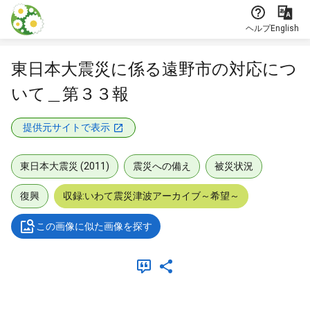
本文に飛ぶ
ヘルプ
English
東日本大震災に係る遠野市の対応につ
いて＿第３３報
提供元サイトで表示
東日本大震災 (2011)
震災への備え
被災状況
復興
収録:いわて震災津波アーカイブ～希望～
この画像に似た画像を探す