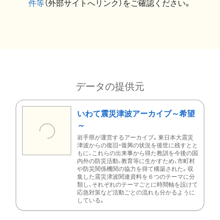
件等
（外部サイトへリンク）をご確認ください。
データの提供元
いわて震災津波アーカイブ～希望
～
岩手県が運営するアーカイブ。東日本大震災
津波からの復旧・復興の状況を後世に残すとと
もに、これらの出来事から得た教訓を今後の国
内外の防災活動、教育等に生かすため、市町村
や防災関係機関の協力を得て構築された。収
集した震災津波関連資料を６つのテーマに分
類し、それぞれのテーマごとに時間軸を設けて
応急対策など活動ごとの流れも分かるように
している。