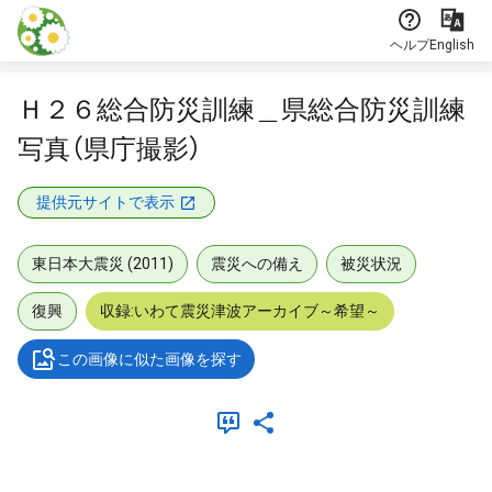
本文に飛ぶ
ヘルプ
English
Ｈ２６総合防災訓練＿県総合防災訓練
写真（県庁撮影）
提供元サイトで表示
東日本大震災 (2011)
震災への備え
被災状況
復興
収録:いわて震災津波アーカイブ～希望～
この画像に似た画像を探す