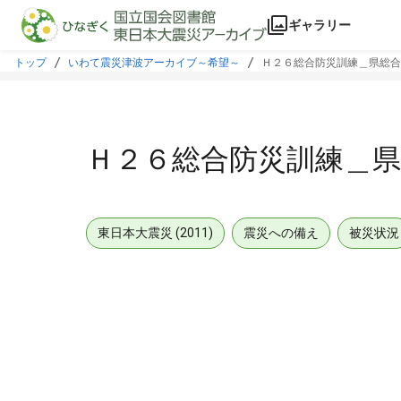
本文に飛ぶ
ギャラリー
トップ
いわて震災津波アーカイブ～希望～
Ｈ２６総合防災訓練＿県総合
Ｈ２６総合防災訓練＿県
東日本大震災 (2011)
震災への備え
被災状況
メタデータ