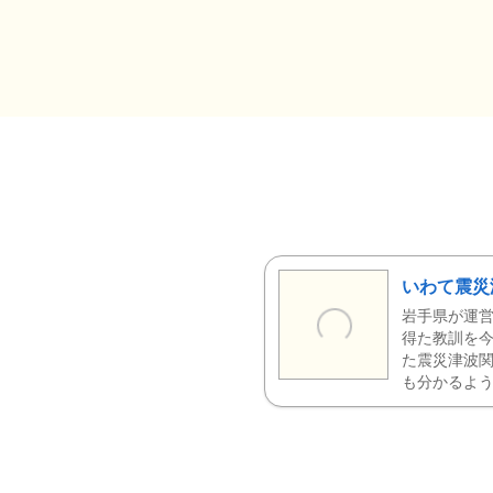
いわて震災
岩手県が運営
得た教訓を今
た震災津波
も分かるよう