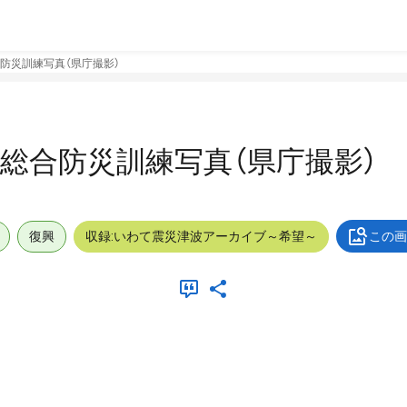
防災訓練写真（県庁撮影）
総合防災訓練写真（県庁撮影）
復興
収録:いわて震災津波アーカイブ～希望～
この画