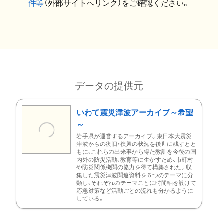
件等
（外部サイトへリンク）をご確認ください。
データの提供元
いわて震災津波アーカイブ～希望
～
岩手県が運営するアーカイブ。東日本大震災
津波からの復旧・復興の状況を後世に残すとと
もに、これらの出来事から得た教訓を今後の国
内外の防災活動、教育等に生かすため、市町村
や防災関係機関の協力を得て構築された。収
集した震災津波関連資料を６つのテーマに分
類し、それぞれのテーマごとに時間軸を設けて
応急対策など活動ごとの流れも分かるように
している。