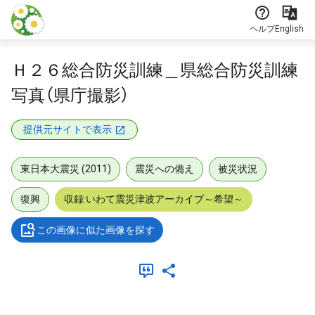
本文に飛ぶ
ヘルプ
English
Ｈ２６総合防災訓練＿県総合防災訓練
写真（県庁撮影）
提供元サイトで表示
東日本大震災 (2011)
震災への備え
被災状況
復興
収録:いわて震災津波アーカイブ～希望～
この画像に似た画像を探す