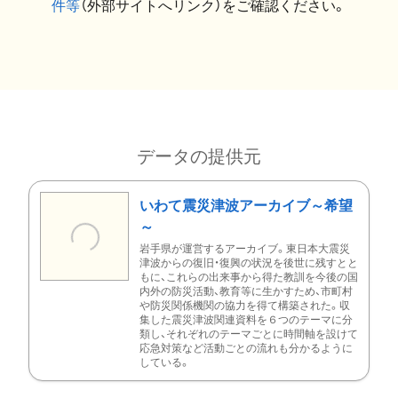
件等
（外部サイトへリンク）をご確認ください。
データの提供元
いわて震災津波アーカイブ～希望
～
岩手県が運営するアーカイブ。東日本大震災
津波からの復旧・復興の状況を後世に残すとと
もに、これらの出来事から得た教訓を今後の国
内外の防災活動、教育等に生かすため、市町村
や防災関係機関の協力を得て構築された。収
集した震災津波関連資料を６つのテーマに分
類し、それぞれのテーマごとに時間軸を設けて
応急対策など活動ごとの流れも分かるように
している。