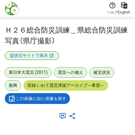
本文に飛ぶ
ヘルプ
English
Ｈ２６総合防災訓練＿県総合防災訓練
写真（県庁撮影）
提供元サイトで表示
東日本大震災 (2011)
震災への備え
被災状況
復興
収録:いわて震災津波アーカイブ～希望～
この画像に似た画像を探す