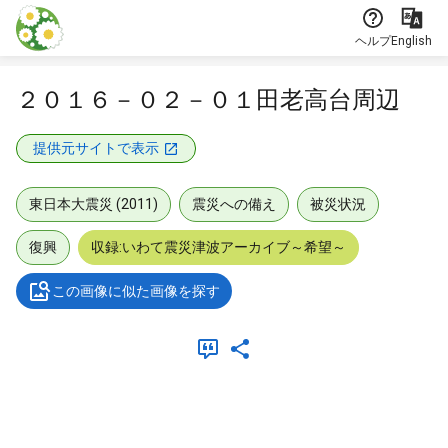
本文に飛ぶ
ヘルプ
English
２０１６－０２－０１田老高台周辺
提供元サイトで表示
東日本大震災 (2011)
震災への備え
被災状況
復興
収録:いわて震災津波アーカイブ～希望～
この画像に似た画像を探す
メタデータ