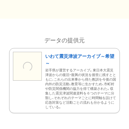
データの提供元
いわて震災津波アーカイブ～希望
～
岩手県が運営するアーカイブ。東日本大震災
津波からの復旧・復興の状況を後世に残すとと
もに、これらの出来事から得た教訓を今後の国
内外の防災活動、教育等に生かすため、市町村
や防災関係機関の協力を得て構築された。収
集した震災津波関連資料を６つのテーマに分
類し、それぞれのテーマごとに時間軸を設けて
応急対策など活動ごとの流れも分かるように
している。