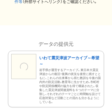
件等
（外部サイトへリンク）をご確認ください。
データの提供元
いわて震災津波アーカイブ～希望
～
岩手県が運営するアーカイブ。東日本大震災
津波からの復旧・復興の状況を後世に残すとと
もに、これらの出来事から得た教訓を今後の国
内外の防災活動、教育等に生かすため、市町村
や防災関係機関の協力を得て構築された。収
集した震災津波関連資料を６つのテーマに分
類し、それぞれのテーマごとに時間軸を設けて
応急対策など活動ごとの流れも分かるように
している。