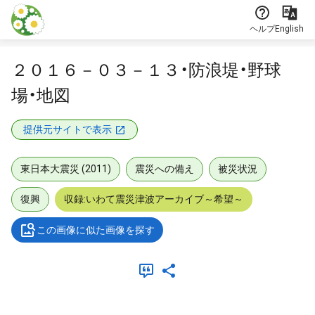
本文に飛ぶ
ヘルプ
English
２０１６－０３－１３・防浪堤・野球
場・地図
提供元サイトで表示
東日本大震災 (2011)
震災への備え
被災状況
復興
収録:いわて震災津波アーカイブ～希望～
この画像に似た画像を探す