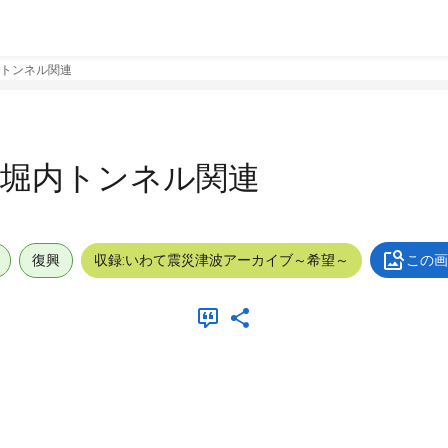
トンネル関連
小堀内トンネル関連
復興
収録:いわて震災津波アーカイブ～希望～
この画