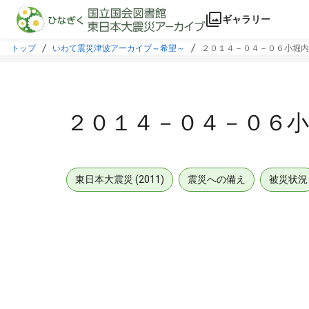
本文に飛ぶ
ギャラリー
トップ
いわて震災津波アーカイブ～希望～
２０１４－０４－０６小堀内
２０１４－０４－０６
東日本大震災 (2011)
震災への備え
被災状況
メタデータ