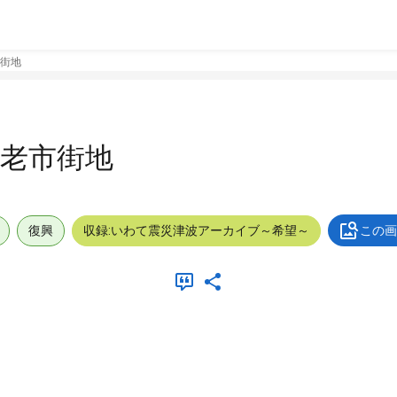
街地
老市街地
復興
収録:いわて震災津波アーカイブ～希望～
この画