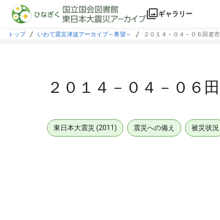
本文に飛ぶ
ギャラリー
トップ
いわて震災津波アーカイブ～希望～
２０１４－０４－０６田老市
２０１４－０４－０６田
東日本大震災 (2011)
震災への備え
被災状況
メタデータ