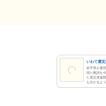
いわて震災
岩手県が運営
得た教訓を今
た震災津波
も分かるよう