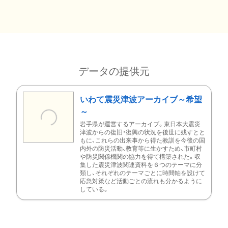
データの提供元
いわて震災津波アーカイブ～希望
～
岩手県が運営するアーカイブ。東日本大震災
津波からの復旧・復興の状況を後世に残すとと
もに、これらの出来事から得た教訓を今後の国
内外の防災活動、教育等に生かすため、市町村
や防災関係機関の協力を得て構築された。収
集した震災津波関連資料を６つのテーマに分
類し、それぞれのテーマごとに時間軸を設けて
応急対策など活動ごとの流れも分かるように
している。