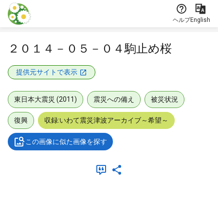
本文に飛ぶ
ヘルプ
English
２０１４－０５－０４駒止め桜
提供元サイトで表示
東日本大震災 (2011)
震災への備え
被災状況
復興
収録:いわて震災津波アーカイブ～希望～
この画像に似た画像を探す
メタデータ