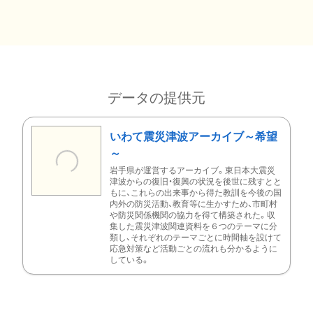
データの提供元
いわて震災津波アーカイブ～希望
～
岩手県が運営するアーカイブ。東日本大震災
津波からの復旧・復興の状況を後世に残すとと
もに、これらの出来事から得た教訓を今後の国
内外の防災活動、教育等に生かすため、市町村
や防災関係機関の協力を得て構築された。収
集した震災津波関連資料を６つのテーマに分
類し、それぞれのテーマごとに時間軸を設けて
応急対策など活動ごとの流れも分かるように
している。