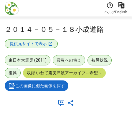
本文に飛ぶ
ヘルプ
English
２０１４－０５－１８小成道路
提供元サイトで表示
東日本大震災 (2011)
震災への備え
被災状況
復興
収録:いわて震災津波アーカイブ～希望～
この画像に似た画像を探す
メタデータ