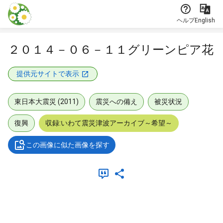
本文に飛ぶ
ヘルプ
English
２０１４－０６－１１グリーンピア花
提供元サイトで表示
東日本大震災 (2011)
震災への備え
被災状況
復興
収録:いわて震災津波アーカイブ～希望～
この画像に似た画像を探す
メタデータ