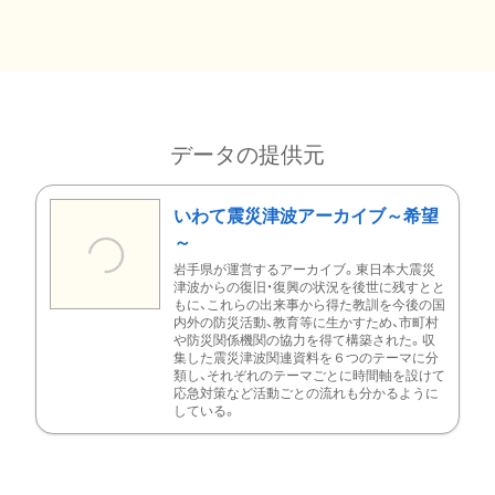
データの提供元
いわて震災津波アーカイブ～希望
～
岩手県が運営するアーカイブ。東日本大震災
津波からの復旧・復興の状況を後世に残すとと
もに、これらの出来事から得た教訓を今後の国
内外の防災活動、教育等に生かすため、市町村
や防災関係機関の協力を得て構築された。収
集した震災津波関連資料を６つのテーマに分
類し、それぞれのテーマごとに時間軸を設けて
応急対策など活動ごとの流れも分かるように
している。