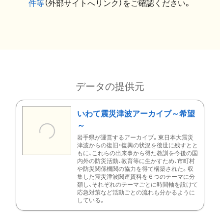
件等
（外部サイトへリンク）をご確認ください。
データの提供元
いわて震災津波アーカイブ～希望
～
岩手県が運営するアーカイブ。東日本大震災
津波からの復旧・復興の状況を後世に残すとと
もに、これらの出来事から得た教訓を今後の国
内外の防災活動、教育等に生かすため、市町村
や防災関係機関の協力を得て構築された。収
集した震災津波関連資料を６つのテーマに分
類し、それぞれのテーマごとに時間軸を設けて
応急対策など活動ごとの流れも分かるように
している。