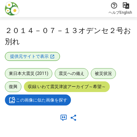
本文に飛ぶ
ヘルプ
English
２０１４－０７－１３オデンセ２号お
別れ
提供元サイトで表示
東日本大震災 (2011)
震災への備え
被災状況
復興
収録:いわて震災津波アーカイブ～希望～
この画像に似た画像を探す