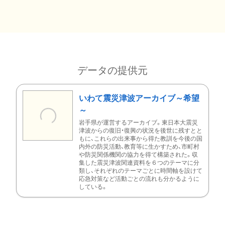
データの提供元
いわて震災津波アーカイブ～希望
～
岩手県が運営するアーカイブ。東日本大震災
津波からの復旧・復興の状況を後世に残すとと
もに、これらの出来事から得た教訓を今後の国
内外の防災活動、教育等に生かすため、市町村
や防災関係機関の協力を得て構築された。収
集した震災津波関連資料を６つのテーマに分
類し、それぞれのテーマごとに時間軸を設けて
応急対策など活動ごとの流れも分かるように
している。