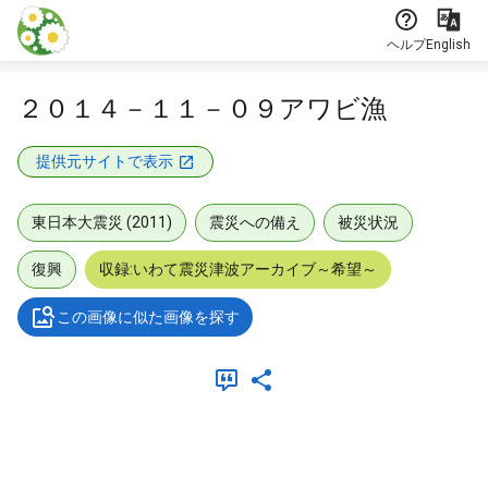
本文に飛ぶ
ヘルプ
English
２０１４－１１－０９アワビ漁
提供元サイトで表示
東日本大震災 (2011)
震災への備え
被災状況
復興
収録:いわて震災津波アーカイブ～希望～
この画像に似た画像を探す
メタデータ