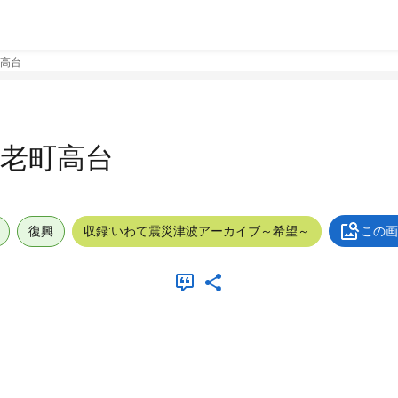
高台
老町高台
復興
収録:いわて震災津波アーカイブ～希望～
この画