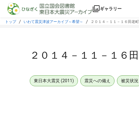
本文に飛ぶ
ギャラリー
トップ
いわて震災津波アーカイブ～希望～
２０１４－１１－１６田老町
２０１４－１１－１６田
東日本大震災 (2011)
震災への備え
被災状況
メタデータ