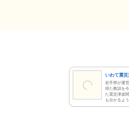
いわて震災
岩手県が運営
得た教訓を今
た震災津波
も分かるよう