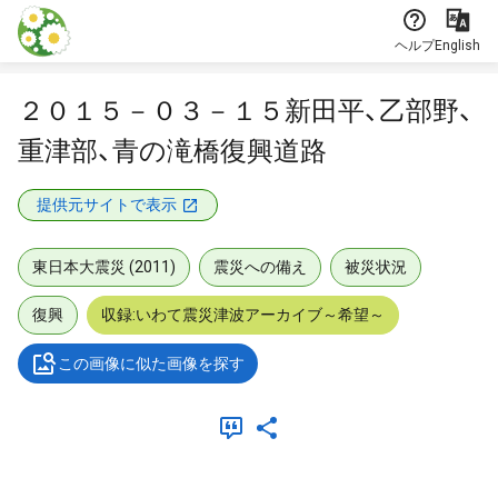
本文に飛ぶ
ヘルプ
English
２０１５－０３－１５新田平、乙部野、
重津部、青の滝橋復興道路
提供元サイトで表示
東日本大震災 (2011)
震災への備え
被災状況
復興
収録:いわて震災津波アーカイブ～希望～
この画像に似た画像を探す