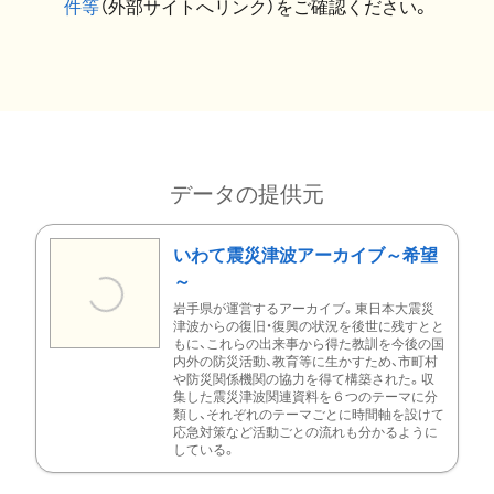
件等
（外部サイトへリンク）をご確認ください。
データの提供元
いわて震災津波アーカイブ～希望
～
岩手県が運営するアーカイブ。東日本大震災
津波からの復旧・復興の状況を後世に残すとと
もに、これらの出来事から得た教訓を今後の国
内外の防災活動、教育等に生かすため、市町村
や防災関係機関の協力を得て構築された。収
集した震災津波関連資料を６つのテーマに分
類し、それぞれのテーマごとに時間軸を設けて
応急対策など活動ごとの流れも分かるように
している。