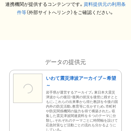
連携機関が提供するコンテンツです。
資料提供元の利用条
件等
（外部サイトへリンク）をご確認ください。
データの提供元
いわて震災津波アーカイブ～希望
～
岩手県が運営するアーカイブ。東日本大震災
津波からの復旧・復興の状況を後世に残すとと
もに、これらの出来事から得た教訓を今後の国
内外の防災活動、教育等に生かすため、市町村
や防災関係機関の協力を得て構築された。収
集した震災津波関連資料を６つのテーマに分
類し、それぞれのテーマごとに時間軸を設けて
応急対策など活動ごとの流れも分かるように
している。