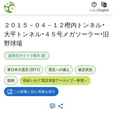
本文に飛ぶ
ヘルプ
English
２０１５－０４－１２樫内トンネル・
大平トンネル・４５号メガソーラー・旧
野球場
提供元サイトで表示
東日本大震災 (2011)
震災への備え
被災状況
復興
収録:いわて震災津波アーカイブ～希望～
この画像に似た画像を探す