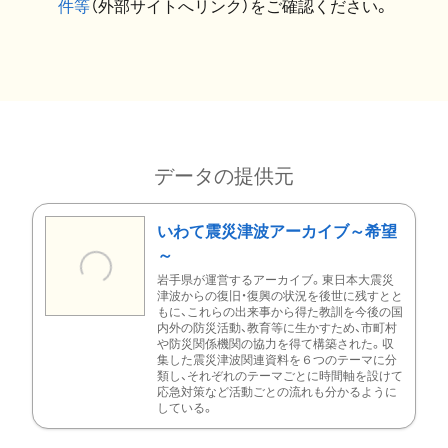
件等
（外部サイトへリンク）をご確認ください。
データの提供元
いわて震災津波アーカイブ～希望
～
岩手県が運営するアーカイブ。東日本大震災
津波からの復旧・復興の状況を後世に残すとと
もに、これらの出来事から得た教訓を今後の国
内外の防災活動、教育等に生かすため、市町村
や防災関係機関の協力を得て構築された。収
集した震災津波関連資料を６つのテーマに分
類し、それぞれのテーマごとに時間軸を設けて
応急対策など活動ごとの流れも分かるように
している。