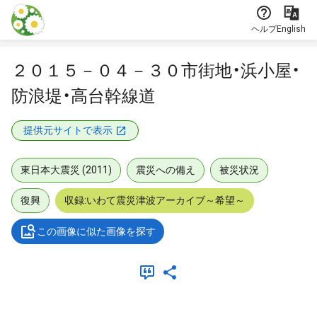
本文に飛ぶ
ヘルプ
English
２０１５－０４－３０市街地・浜小屋・
防浪堤・高台幹線道
提供元サイトで表示
東日本大震災 (2011)
震災への備え
被災状況
復興
収録:いわて震災津波アーカイブ～希望～
この画像に似た画像を探す