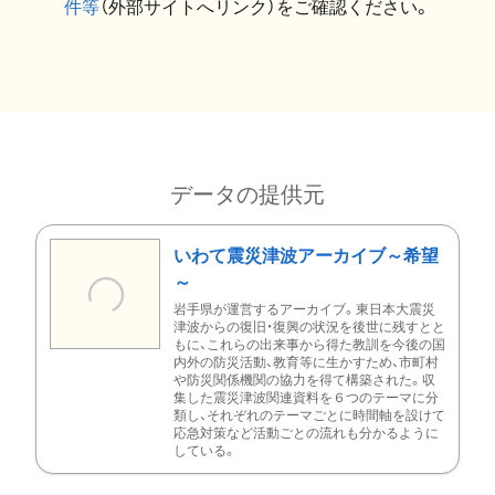
件等
（外部サイトへリンク）をご確認ください。
データの提供元
いわて震災津波アーカイブ～希望
～
岩手県が運営するアーカイブ。東日本大震災
津波からの復旧・復興の状況を後世に残すとと
もに、これらの出来事から得た教訓を今後の国
内外の防災活動、教育等に生かすため、市町村
や防災関係機関の協力を得て構築された。収
集した震災津波関連資料を６つのテーマに分
類し、それぞれのテーマごとに時間軸を設けて
応急対策など活動ごとの流れも分かるように
している。