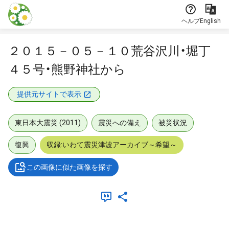
本文に飛ぶ
ヘルプ
English
２０１５－０５－１０荒谷沢川・堀丁
４５号・熊野神社から
提供元サイトで表示
東日本大震災 (2011)
震災への備え
被災状況
復興
収録:いわて震災津波アーカイブ～希望～
この画像に似た画像を探す