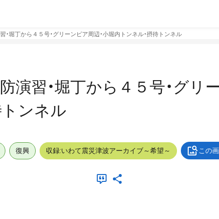
習・堀丁から４５号・グリーンピア周辺・小堀内トンネル・摂待トンネル
防演習・堀丁から４５号・グリ
待トンネル
復興
収録:いわて震災津波アーカイブ～希望～
この画