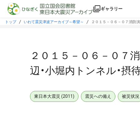
本文に飛ぶ
ギャラリー
トップ
いわて震災津波アーカイブ～希望～
２０１５－０６－０７消防演
２０１５－０６－０７消
辺・小堀内トンネル・摂
東日本大震災 (2011)
震災への備え
被災状況