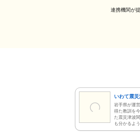
連携機関が
いわて震災
岩手県が運営
得た教訓を今
た震災津波
も分かるよう