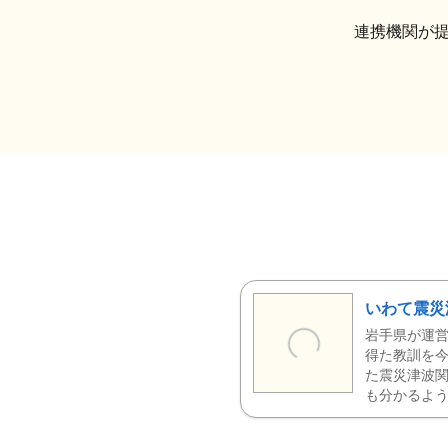
連携機関が
いわて震災
岩手県が運営
得た教訓を今
た震災津波
も分かるよう