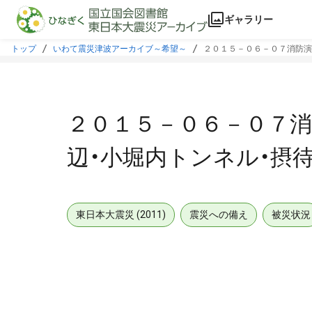
本文に飛ぶ
ギャラリー
トップ
いわて震災津波アーカイブ～希望～
２０１５－０６－０７消防演
２０１５－０６－０７消
辺・小堀内トンネル・摂
東日本大震災 (2011)
震災への備え
被災状況