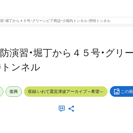
習・堀丁から４５号・グリーンピア周辺・小堀内トンネル・摂待トンネル
防演習・堀丁から４５号・グリ
待トンネル
復興
収録:いわて震災津波アーカイブ～希望～
この画